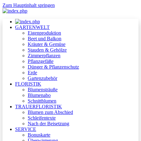
Zum Hauptinhalt springen
GARTENWELT
Eigenproduktion
Beet und Balkon
Kräuter & Gemüse
Stauden & Gehölze
Zimmerpflanzen
Pflanzgefäße
Dünger & Pflanzenschutz
Erde
Gartenzubehör
FLORISTIK
Blumensträuße
Blumenabo
Schnittblumen
TRAUERFLORISTIK
Blumen zum Abschied
Schleifentexte
Nach der Beisetzung
SERVICE
Bonuskarte
Überwinterung