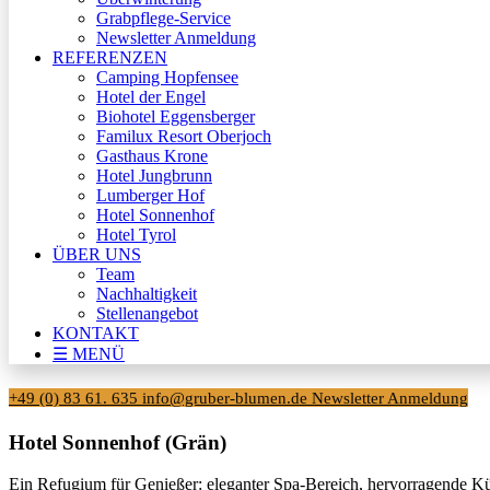
Grabpflege-Service
Newsletter Anmeldung
REFERENZEN
Camping Hopfensee
Hotel der Engel
Biohotel Eggensberger
Familux Resort Oberjoch
Gasthaus Krone
Hotel Jungbrunn
Lumberger Hof
Hotel Sonnenhof
Hotel Tyrol
ÜBER UNS
Team
Nachhaltigkeit
Stellenangebot
KONTAKT
☰ MENÜ
+49 (0) 83 61. 635
info@gruber-blumen.de
Newsletter Anmeldung
Hotel Sonnenhof (Grän)
Ein Refugium für Genießer: eleganter Spa-Bereich, hervorragende Kü