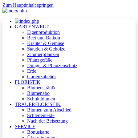
Zum Hauptinhalt springen
GARTENWELT
Eigenproduktion
Beet und Balkon
Kräuter & Gemüse
Stauden & Gehölze
Zimmerpflanzen
Pflanzgefäße
Dünger & Pflanzenschutz
Erde
Gartenzubehör
FLORISTIK
Blumensträuße
Blumenabo
Schnittblumen
TRAUERFLORISTIK
Blumen zum Abschied
Schleifentexte
Nach der Beisetzung
SERVICE
Bonuskarte
Überwinterung