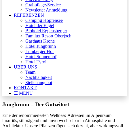
Grabpflege-Service
Newsletter Anmeldung
REFERENZEN
Camping Hopfensee
Hotel der Engel
Biohotel Eggensberger
Familux Resort Oberjoch
Gasthaus Krone
Hotel Jungbrunn
Lumberger Hof
Hotel Sonnenhof
Hotel Tyrol
ÜBER UNS
Team
Nachhaltigkeit
Stellenangebot
KONTAKT
☰ MENÜ
Jungbrunn – Der Gutzeitort
Eine der renommiertesten Wellness-Adressen im Alpenraum:
luxuriös, stilprägend und unverwechselbar in Atmosphäre und
Architektur. Unsere Pflanzen fügen sich dezent, aber wirkungsvoll