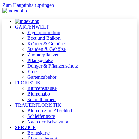
Zum Hauptinhalt springen
GARTENWELT
Eigenproduktion
Beet und Balkon
Kräuter & Gemüse
Stauden & Gehölze
Zimmerpflanzen
Pflanzgefäße
Dünger & Pflanzenschutz
Erde
Gartenzubehör
FLORISTIK
Blumensträuße
Blumenabo
Schnittblumen
TRAUERFLORISTIK
Blumen zum Abschied
Schleifentexte
Nach der Beisetzung
SERVICE
Bonuskarte
Überwinterung