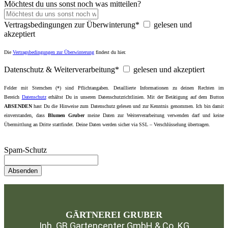
Möchtest du uns sonst noch was mitteilen?
Vertragsbedingungen zur Überwinterung*
gelesen und
akzeptiert
Die
Vertragsbedingungen zur Überwinterung
findest du hier.
Datenschutz & Weiterverarbeitung*
gelesen und akzeptiert
Felder mit Sternchen (*) sind Pflichtangaben. Detaillierte Informationen zu deinen Rechten im
Bereich
Datenschutz
erhältst Du in unseren
Datenschutzrichtlinien
. Mit der Betätigung auf dem Button
ABSENDEN
hast Du die Hinweise zum Datenschutz gelesen und zur Kenntnis genommen. Ich bin damit
einverstanden, dass
Blumen Gruber
meine Daten zur Weiterverarbeitung verwenden darf und keine
Übermittlung an Dritte stattfindet. Deine Daten werden sicher via SSL – Verschlüsselung übertragen.
Spam-Schutz
GÄRTNEREI GRUBER
Inh. GB Gartencenter GmbH & Co. KG