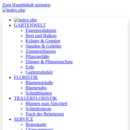
Zum Hauptinhalt springen
GARTENWELT
Eigenproduktion
Beet und Balkon
Kräuter & Gemüse
Stauden & Gehölze
Zimmerpflanzen
Pflanzgefäße
Dünger & Pflanzenschutz
Erde
Gartenzubehör
FLORISTIK
Blumensträuße
Blumenabo
Schnittblumen
TRAUERFLORISTIK
Blumen zum Abschied
Schleifentexte
Nach der Beisetzung
SERVICE
Bonuskarte
Überwinterung