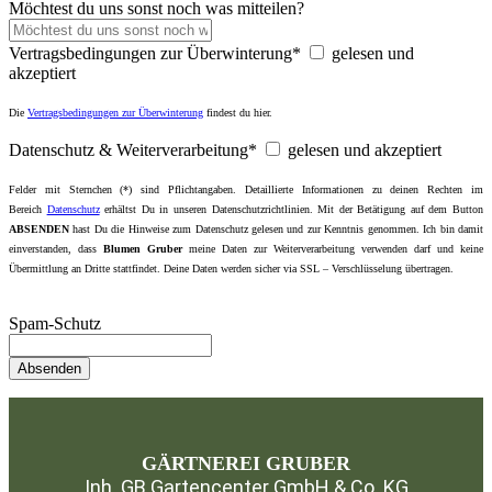
Möchtest du uns sonst noch was mitteilen?
Vertragsbedingungen zur Überwinterung*
gelesen und
akzeptiert
Die
Vertragsbedingungen zur Überwinterung
findest du hier.
Datenschutz & Weiterverarbeitung*
gelesen und akzeptiert
Felder mit Sternchen (*) sind Pflichtangaben. Detaillierte Informationen zu deinen Rechten im
Bereich
Datenschutz
erhältst Du in unseren
Datenschutzrichtlinien
. Mit der Betätigung auf dem Button
ABSENDEN
hast Du die Hinweise zum Datenschutz gelesen und zur Kenntnis genommen. Ich bin damit
einverstanden, dass
Blumen Gruber
meine Daten zur Weiterverarbeitung verwenden darf und keine
Übermittlung an Dritte stattfindet. Deine Daten werden sicher via SSL – Verschlüsselung übertragen.
Spam-Schutz
GÄRTNEREI GRUBER
Inh. GB Gartencenter GmbH & Co. KG