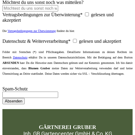
Möchtest du uns sonst noch was mitteilen?
Vertragsbedingungen zur Überwinterung*
gelesen und
akzeptiert
Die
Vertragsbedingungen zur Überwinterung
findest du hier.
Datenschutz & Weiterverarbeitung*
gelesen und akzeptiert
Felder mit Sternchen (*) sind Pflichtangaben. Detaillierte Informationen zu deinen Rechten im
Bereich
Datenschutz
erhältst Du in unseren
Datenschutzrichtlinien
. Mit der Betätigung auf dem Button
ABSENDEN
hast Du die Hinweise zum Datenschutz gelesen und zur Kenntnis genommen. Ich bin damit
einverstanden, dass
Blumen Gruber
meine Daten zur Weiterverarbeitung verwenden darf und keine
Übermittlung an Dritte stattfindet. Deine Daten werden sicher via SSL – Verschlüsselung übertragen.
Spam-Schutz
GÄRTNEREI GRUBER
Inh. GB Gartencenter GmbH & Co. KG