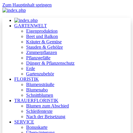
Zum Hauptinhalt springen
GARTENWELT
Eigenproduktion
Beet und Balkon
Kräuter & Gemüse
Stauden & Gehölze
Zimmerpflanzen
Pflanzgefäße
Dünger & Pflanzenschutz
Erde
Gartenzubehör
FLORISTIK
Blumensträuße
Blumenabo
Schnittblumen
TRAUERFLORISTIK
Blumen zum Abschied
Schleifentexte
Nach der Beisetzung
SERVICE
Bonuskarte
Überwinterung