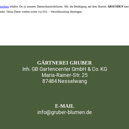
enschutz
erhältst Du in unseren
Datenschutzrichtlinien
. Mit der Betätigung auf dem Button
ABSENDEN
hast
indet. Deine Daten werden sicher via SSL – Verschlüsselung übertragen.
GÄRTNEREI GRUBER
Inh. GB Gartencenter GmbH & Co. KG
Maria-Rainer-Str. 25
87484 Nesselwang
⁣
E-MAIL
info@gruber-blumen.de