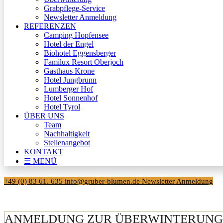
Grabpflege-Service
Newsletter Anmeldung
REFERENZEN
Camping Hopfensee
Hotel der Engel
Biohotel Eggensberger
Familux Resort Oberjoch
Gasthaus Krone
Hotel Jungbrunn
Lumberger Hof
Hotel Sonnenhof
Hotel Tyrol
ÜBER UNS
Team
Nachhaltigkeit
Stellenangebot
KONTAKT
☰ MENÜ
+49 (0) 83 61. 635
info@gruber-blumen.de
Newsletter Anmeldung