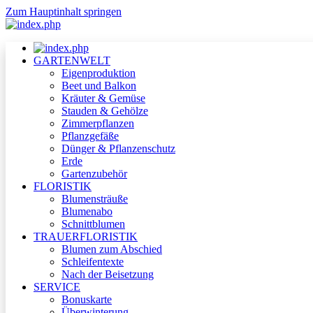
Zum Hauptinhalt springen
GARTENWELT
Eigenproduktion
Beet und Balkon
Kräuter & Gemüse
Stauden & Gehölze
Zimmerpflanzen
Pflanzgefäße
Dünger & Pflanzenschutz
Erde
Gartenzubehör
FLORISTIK
Blumensträuße
Blumenabo
Schnittblumen
TRAUERFLORISTIK
Blumen zum Abschied
Schleifentexte
Nach der Beisetzung
SERVICE
Bonuskarte
Überwinterung